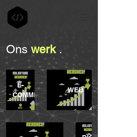
Ons
werk
.
E-
WEB
COMMERCE